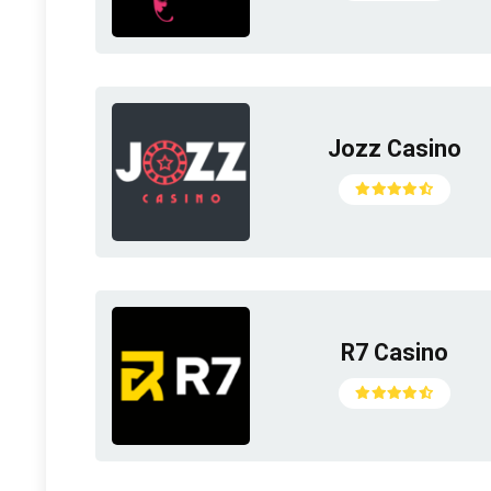
Jozz Casino
R7 Casino