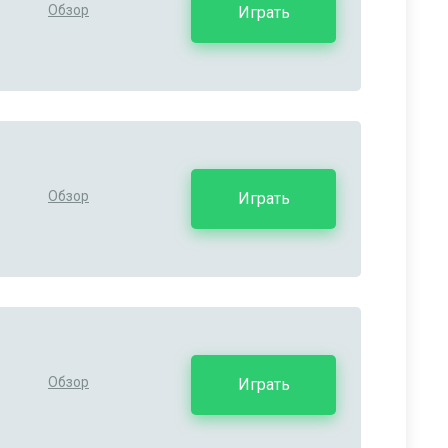
Обзор
Играть
Обзор
Играть
Обзор
Играть