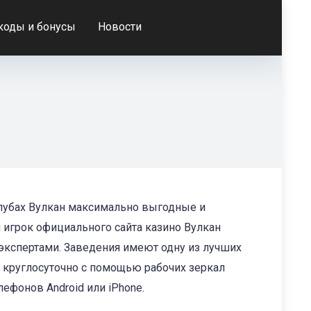
оды и бонусы
Новости
клубах Вулкан максимально выгодные и
грок официального сайта казино Вулкан
экспертами. Заведения имеют одну из лучших
ен круглосуточно с помощью рабочих зеркал
ефонов Android или iPhone.