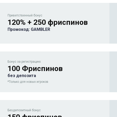
Приветственный бонус
120% + 250 фриспинов
Промокод: GAMBLER
Бонус за регистрацию:
100 Фриспинов
без депозита
*Только для новых игроков
Бездепозитный бонус