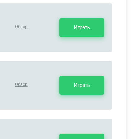
Обзор
Играть
Обзор
Играть