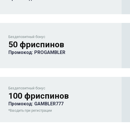
Бездепозитный бонус
50 фриспинов
Промокод: PROGAMBLER
Бездепозитный бонус
100 фриспинов
Промокод: GAMBLER777
*Вводить при регистрации