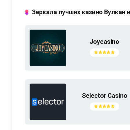
Зеркала лучших казино Вулкан 
Joycasino
Selector Casino