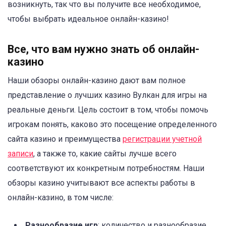
возникнуть, так что вы получите все необходимое,
чтобы выбрать идеальное онлайн-казино!
Все, что вам нужно знать об онлайн-
казино
Наши обзоры онлайн-казино дают вам полное
представление о лучших казино Вулкан для игры на
реальные деньги. Цель состоит в том, чтобы помочь
игрокам понять, каково это посещение определенного
сайта казино и преимущества
регистрации учетной
записи
, а также то, какие сайты лучше всего
соответствуют их конкретным потребностям. Наши
обзоры казино учитывают все аспекты работы в
онлайн-казино, в том числе:
Разнообразие игр
: количество и разнообразие