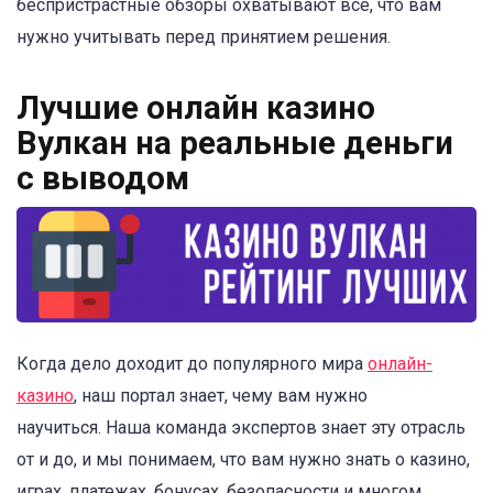
беспристрастные обзоры охватывают все, что вам
нужно учитывать перед принятием решения.
Лучшие онлайн казино
Вулкан на реальные деньги
с выводом
Когда дело доходит до популярного мира
онлайн-
казино
, наш портал знает, чему вам нужно
научиться. Наша команда экспертов знает эту отрасль
от и до, и мы понимаем, что вам нужно знать о казино,
играх, платежах, бонусах, безопасности и многом