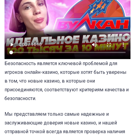
Безопасность является ключевой проблемой для
игроков онлайн-казино, которые хотят быть уверены
в том, что новые казино, в которые они
присоединяются, соответствуют критериям качества и
безопасности.
Мы представляем только самые надежные и
заслуживающие доверия новые казино, и нашей
отправной точкой всегда является проверка наличия