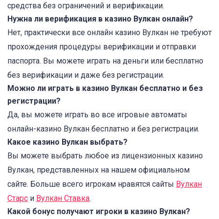
средства без ограничений и верификации.
Нужна ли верификация в казино Вулкан онлайн?
Нет, практически все онлайн казино Вулкан не требуют
прохождения процедуры верификации и отправки
паспорта. Вы можете играть на деньги или бесплатно
без верификации и даже без регистрации.
Можно ли играть в казино Вулкан бесплатно и без
регистрации?
Да, вы можете играть во все игровые автоматы
онлайн-казино Вулкан бесплатно и без регистрации.
Какое казино Вулкан выбрать?
Вы можете выбрать любое из лицензионных казино
Вулкан, представленных на нашем официальном
сайте. Больше всего игрокам нравятся сайты
Вулкан
Старс
и
Вулкан Ставка
.
Какой бонус получают игроки в казино Вулкан?