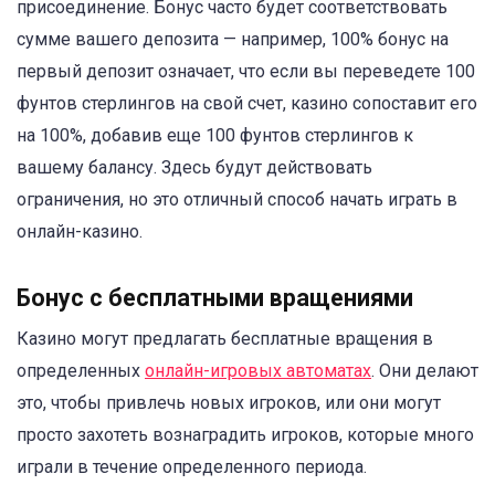
присоединение. Бонус часто будет соответствовать
сумме вашего депозита — например, 100% бонус на
первый депозит означает, что если вы переведете 100
фунтов стерлингов на свой счет, казино сопоставит его
на 100%, добавив еще 100 фунтов стерлингов к
вашему балансу. Здесь будут действовать
ограничения, но это отличный способ начать играть в
онлайн-казино.
Бонус c бесплатными вращениями
Казино могут предлагать бесплатные вращения в
определенных
онлайн-игровых автоматах
. Они делают
это, чтобы привлечь новых игроков, или они могут
просто захотеть вознаградить игроков, которые много
играли в течение определенного периода.