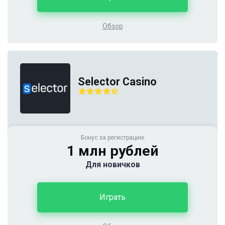
Обзор
Selector Casino
Бонус за регистрацию
1 млн рублей
Для новичков
Играть