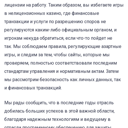
лицензии на работу. Таким образом, вы избегаете игры
в нелицензионных казино, где финансовые
транзакции и услуги по разрешению споров не
регулируются каким-либо официальным органом, и
игрокам некуда обратиться, если что-то пойдет не
так. Мы соблюдаем правила, регулирующие азартные
игры, и следим за тем, чтобы сайты, которые мы
проверяем, полностью соответствовали последним
стандартам управления и нормативным актам. Затем
мы рассмотрим безопасность как личных данных, так
и финансовых транзакций.
Мы рады сообщить, что в последние годы отрасль
добилась больших успехов в этой важной области,
благодаря надежным технологиям и ведущему в
отрасли программному обеспечению для защиты