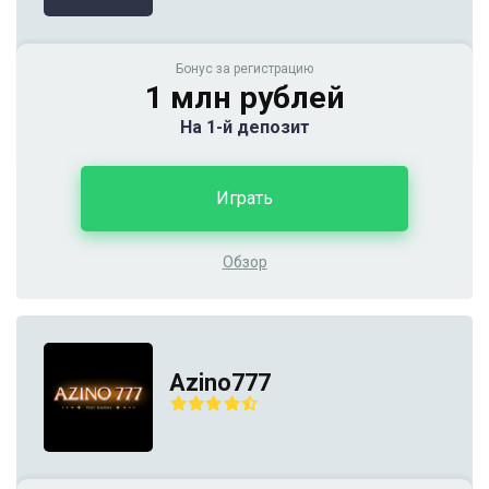
Бонус за регистрацию
1 млн рублей
На 1-й депозит
Играть
Обзор
Azino777