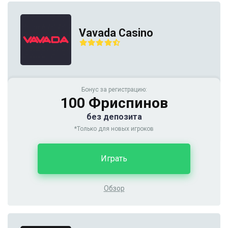
Vavada Casino
Бонус за регистрацию:
100 Фриспинов
без депозита
*Только для новых игроков
Играть
Обзор