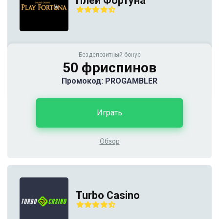
Плей Фортуна
Бездепозитный бонус
50 фриспинов
Промокод: PROGAMBLER
Играть
Обзор
Turbo Casino