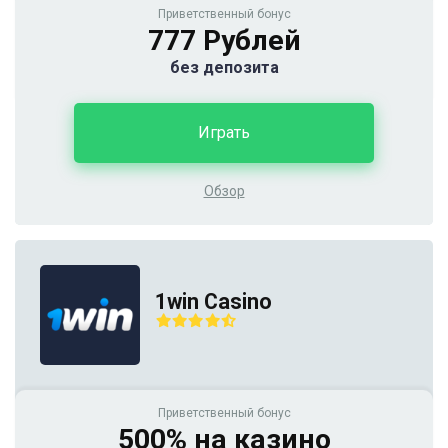
Приветственный бонус
777 Рублей
без депозита
Играть
Обзор
1win Casino
Приветственный бонус
500% на казино