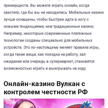
преимуществ. Вы можете играть онлайн, когда
захотите, где бы вы ни находились. Мобильные казино
лучше оснащены, чтобы быстрее идти в ногу с
новыми тенденциями, чем традиционные казино.
Например, некоторые современные платежные
технологии созданы специально для мобильных
устройств. Это по-настоящему меняет правила игры,
когда такие вещи, как поездка на работу, зал
ожидания или очередь в супермаркет, становятся
возможностью играть и выигрывать на ходу.
Онлайн-казино Вулкан с
контролем честности РФ