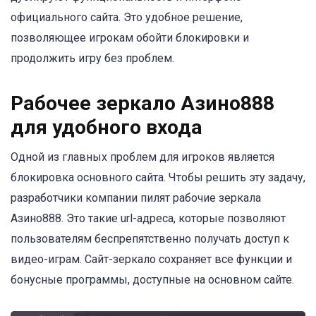
официального сайта. Это удобное решение,
позволяющее игрокам обойти блокировки и
продолжить игру без проблем.
Рабочее зеркало Азино888
для удобного входа
Одной из главных проблем для игроков является
блокировка основного сайта. Чтобы решить эту задачу,
разработчики компании пилят рабочие зеркала
Азино888. Это такие url-адреса, которые позволяют
пользователям беспрепятственно получать доступ к
видео-играм. Сайт-зеркало сохраняет все функции и
бонусные программы, доступные на основном сайте.