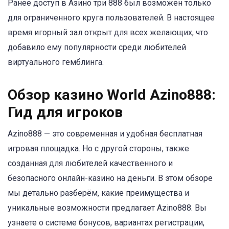
Ранее доступ в Азино три 888 был возможен только
для ограниченного круга пользователей. В настоящее
время игорный зал открыт для всех желающих, что
добавило ему популярности среди любителей
виртуального гемблинга.
Обзор казино World Azino888:
Гид для игроков
Azino888 — это современная и удобная бесплатная
игровая площадка. Но с другой стороны, также
созданная для любителей качественного и
безопасного онлайн-казино на деньги. В этом обзоре
мы детально разберём, какие преимущества и
уникальные возможности предлагает Azino888. Вы
узнаете о системе бонусов, вариантах регистрации,