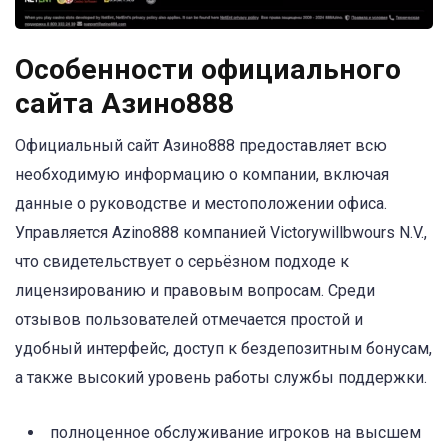
Особенности официального
сайта Азино888
Официальный сайт Азино888 предоставляет всю
необходимую информацию о компании, включая
данные о руководстве и местоположении офиса.
Управляется Azino888 компанией Victorywillbwours N.V.,
что свидетельствует о серьёзном подходе к
лицензированию и правовым вопросам. Среди
отзывов пользователей отмечается простой и
удобный интерфейс, доступ к бездепозитным бонусам,
а также высокий уровень работы службы поддержки.
полноценное обслуживание игроков на высшем