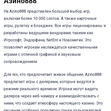
Азино888
На Azino888 представлен большой выбор игр,
включая более 10 000 слотов. А также карточные
игры, рулетку и блэкджек. Все игры лицензированы и
разработаны ведущими вендорами, такими как
Игрософт, Эндорфина, NetEnt и Новоматик. Это
позволяет игрокам наслаждаться качественными
играми с отличной графикой и звуковым
сопровождением.
Для тех, кто предпочитает живое общение, Azino888
предлагает игры с дилерами, которые ведутся в
режиме реального времени. Игроки могут видеть
дилеров через веб-камеру и взаимодействовать с
ними, что создаёт атмосферу настоящего казино. Это
решение особенно популярно среди пользователей,