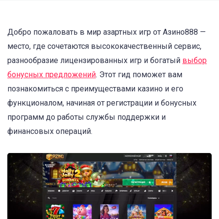
Добро пожаловать в мир азартных игр от Азино888 —
место, где сочетаются высококачественный сервис,
разнообразие лицензированных игр и богатый
выбор
бонусных предложений
. Этот гид поможет вам
познакомиться с преимуществами казино и его
функционалом, начиная от регистрации и бонусных
программ до работы службы поддержки и
финансовых операций.