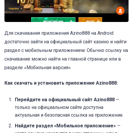
Для скачивания приложения Azino888 на Android
достаточно зайти на официальный сайт казино и найти
раздел с мобильным приложением. Обычно ссылку на
скачивание можно найти на главной странице или в
разделе «Мобильная версия».
Как скачать и установить приложение Azino888:
Перейдите на официальный сайт Azino888
—
только на официальном сайте доступна
актуальная и безопасная ссылка на приложение.
Найдите раздел «Мобильное приложение»
—