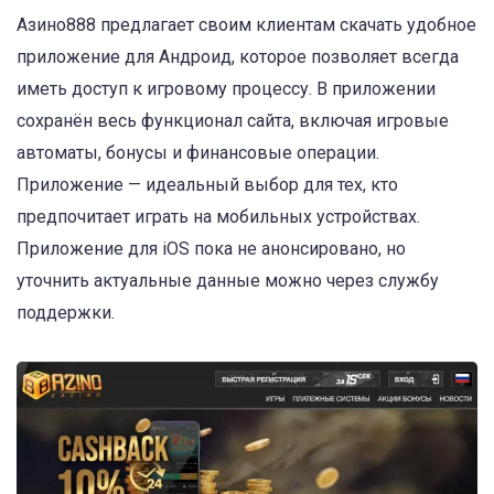
Азино888 предлагает своим клиентам скачать удобное
приложение для Андроид, которое позволяет всегда
иметь доступ к игровому процессу. В приложении
сохранён весь функционал сайта, включая игровые
автоматы, бонусы и финансовые операции.
Приложение — идеальный выбор для тех, кто
предпочитает играть на мобильных устройствах.
Приложение для iOS пока не анонсировано, но
уточнить актуальные данные можно через службу
поддержки.