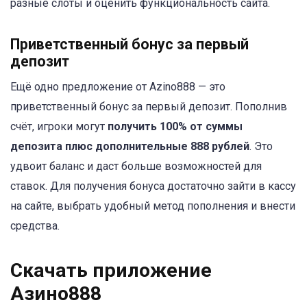
разные слоты и оценить функциональность сайта.
Приветственный бонус за первый
депозит
Ещё одно предложение от Azino888 — это
приветственный бонус за первый депозит. Пополнив
счёт, игроки могут
получить 100% от суммы
депозита плюс дополнительные 888 рублей
. Это
удвоит баланс и даст больше возможностей для
ставок. Для получения бонуса достаточно зайти в кассу
на сайте, выбрать удобный метод пополнения и внести
средства.
Скачать приложение
Азино888