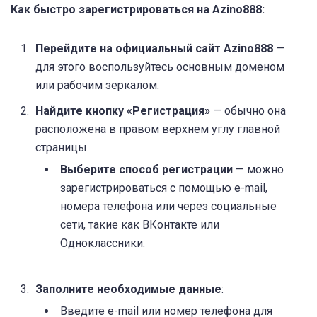
Как быстро зарегистрироваться на Azino888:
Перейдите на официальный сайт Azino888
—
для этого воспользуйтесь основным доменом
или рабочим зеркалом.
Найдите кнопку «Регистрация»
— обычно она
расположена в правом верхнем углу главной
страницы.
Выберите способ регистрации
— можно
зарегистрироваться с помощью e-mail,
номера телефона или через социальные
сети, такие как ВКонтакте или
Одноклассники.
Заполните необходимые данные
:
Введите e-mail или номер телефона для