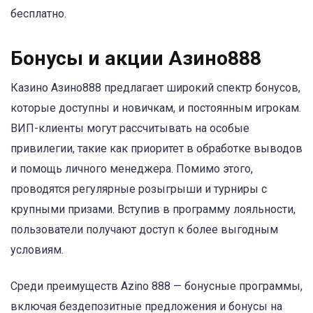
бесплатно.
Бонусы и акции Азино888
Казино Азино888 предлагает широкий спектр бонусов,
которые доступны и новичкам, и постоянным игрокам.
ВИП-клиенты могут рассчитывать на особые
привилегии, такие как приоритет в обработке выводов
и помощь личного менеджера. Помимо этого,
проводятся регулярные розыгрыши и турниры с
крупными призами. Вступив в программу лояльности,
пользователи получают доступ к более выгодным
условиям.
Среди преимуществ Azino 888 — бонусные программы,
включая бездепозитные предложения и бонусы на