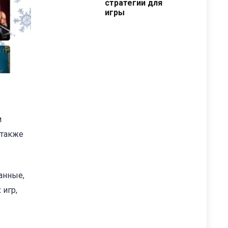
стратегии для
игры
м
 также
анные,
 игр,