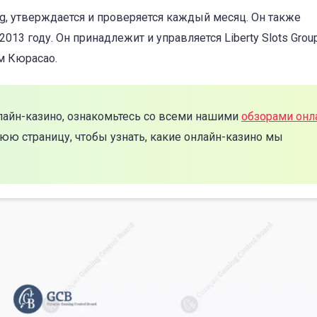
ng, утверждается и проверяется каждый месяц. Он также
13 году. Он принадлежит и управляется Liberty Slots Grou
м Кюрасао.
нлайн-казино, ознакомьтесь со всеми нашими
обзорами онл
ю страницу, чтобы узнать, какие онлайн-казино мы