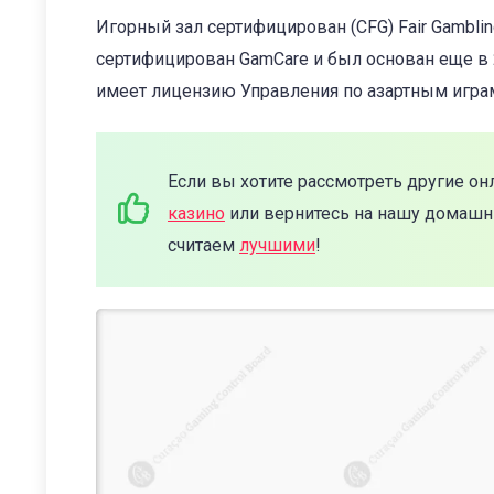
Игорный зал сертифицирован (CFG) Fair Gambli
сертифицирован GamCare и был основан еще в 20
имеет лицензию Управления по азартным игра
Если вы хотите рассмотреть другие о
казино
или вернитесь на нашу домашню
считаем
лучшими
!