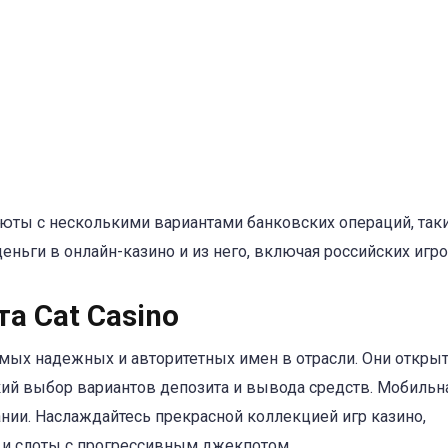
юты с несколькими вариантами банковских операций, так
еньги в онлайн-казино и из него, включая российских игро
а Cat Casino
самых надежных и авторитетных имен в отрасли. Они откры
ий выбор вариантов депозита и вывода средств. Мобильн
вании. Наслаждайтесь прекрасной коллекцией игр казино,
и слоты с прогрессивным джекпотом.