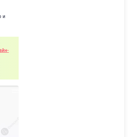
p и
айн-