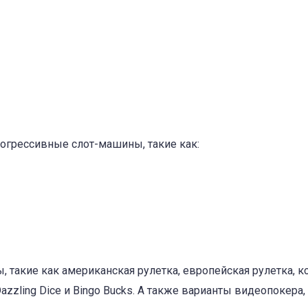
огрессивные слот-машины, такие как:
 такие как американская рулетка, европейская рулетка, ко
azzling Dice и Bingo Bucks. А также варианты видеопокера,