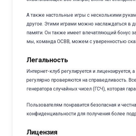
А также настольные игры с несколькими руками
другое. Этими играми можно наслаждаться в д
памяти. Он также имеет впечатляющий бонус з
мы, команда OCBB, можем с уверенностью сказ
Легальность
Интернет-клуб регулируется и лицензируется, 
регулярно проверяются на справедливость. Вс
генератора случайных чисел (ГСЧ), которая гар
Пользователям понравится безопасная и честная
конфиденциальности для получения более под
Лицензия