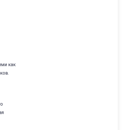
ими как
ков.
то
ая