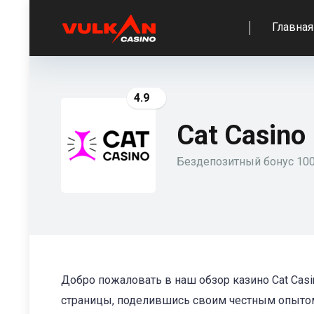
Главная
4.9
Cat Casino
Бездепозитный бонус 10
Добро пожаловать в наш обзор казино Cat Casi
страницы, поделившись своим честным опыто