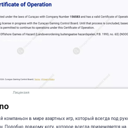
Лицензия
ino
й компаньон в мире азартных игр, который всегда под рук
. Подобно ловкому коту, которое всегда приземляется на 