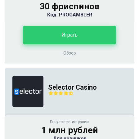
30 фриспинов
Код: PROGAMBLER
Играть
Обзор
Selector Casino
Бонус за регистрацию
1 млн рублей
Для новичков