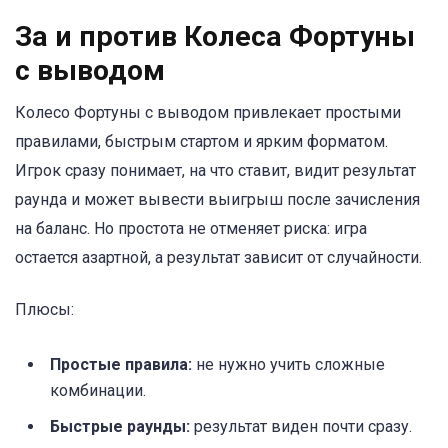
За и против Колеса Фортуны
с выводом
Колесо Фортуны с выводом привлекает простыми
правилами, быстрым стартом и ярким форматом.
Игрок сразу понимает, на что ставит, видит результат
раунда и может вывести выигрыш после зачисления
на баланс. Но простота не отменяет риска: игра
остается азартной, а результат зависит от случайности.
Плюсы:
Простые правила:
не нужно учить сложные
комбинации.
Быстрые раунды:
результат виден почти сразу.