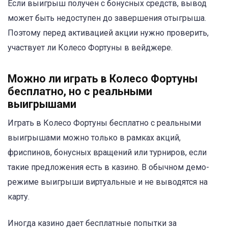
Если выигрыш получен с бонусных средств, вывод
может быть недоступен до завершения отыгрыша.
Поэтому перед активацией акции нужно проверить,
участвует ли Колесо Фортуны в вейджере.
Можно ли играть в Колесо Фортуны
бесплатно, но с реальными
выигрышами
Играть в Колесо Фортуны бесплатно с реальными
выигрышами можно только в рамках акций,
фриспинов, бонусных вращений или турниров, если
такие предложения есть в казино. В обычном демо-
режиме выигрыши виртуальные и не выводятся на
карту.
Иногда казино дает бесплатные попытки за