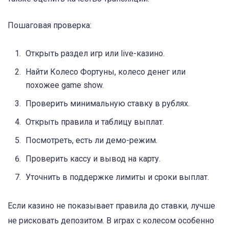
Пошаговая проверка:
Открыть раздел игр или live-казино.
Найти Колесо Фортуны, колесо денег или
похожее game show.
Проверить минимальную ставку в рублях.
Открыть правила и таблицу выплат.
Посмотреть, есть ли демо-режим.
Проверить кассу и вывод на карту.
Уточнить в поддержке лимиты и сроки выплат.
Если казино не показывает правила до ставки, лучше
не рисковать депозитом. В играх с колесом особенно