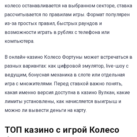
колесо останавливается на выбранном секторе, ставка
рассчитывается по правилам игры. Формат популярен
из-за простых правил, быстрых раундов и
возможности играть в рублях с телефона или
компьютера.
В онлайн-казино Колесо Фортуны может встречаться в
разных вариантах: как цифровой эмулятор, live-шоу с
ведущим, бонусная механика в слоте или отдельная
игра с множителями. Перед ставкой важно понять,
какая именно версия доступна в казино Вулкан, какие
лимиты установлены, как начисляется выигрыш и
можно ли вывести деньги на карту.
ТОП казино с игрой Колесо