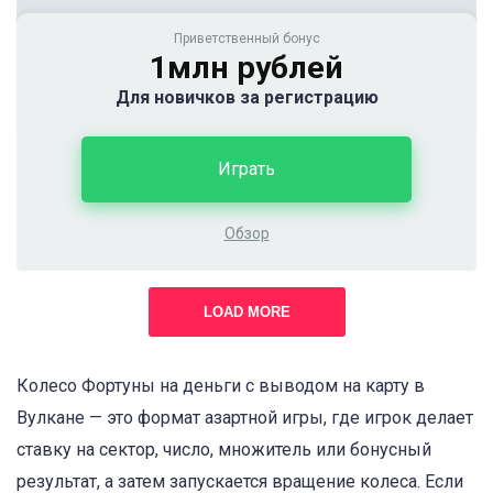
Приветственный бонус
1млн рублей
Для новичков за регистрацию
Играть
Обзор
LOAD MORE
Колесо Фортуны на деньги с выводом на карту в
Вулкане — это формат азартной игры, где игрок делает
ставку на сектор, число, множитель или бонусный
результат, а затем запускается вращение колеса. Если