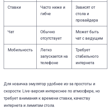
Ставки
Часто ниже и
Зависят от
гибче
стола и
провайдера
Чат
Обычно
Может быть
отсутствует
чат с ведущим
Мобильность
Легко
Требует
запускается на
стабильного
телефоне
интернета
Для новичка эмулятор удобнее из-за простоты и
скорости. Live-версия интереснее по атмосфере, но
требует внимания к времени ставки, качеству
интернета и лимитам стола.