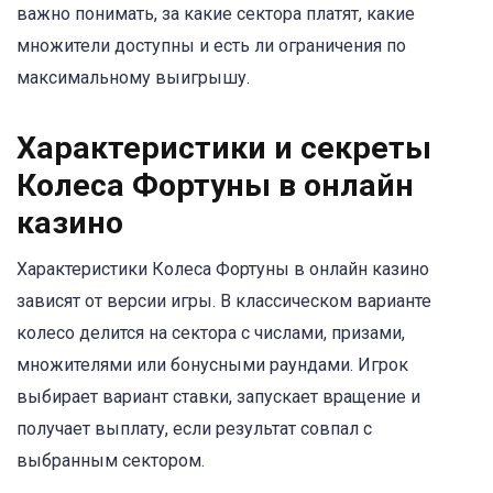
важно понимать, за какие сектора платят, какие
множители доступны и есть ли ограничения по
максимальному выигрышу.
Характеристики и секреты
Колеса Фортуны в онлайн
казино
Характеристики Колеса Фортуны в онлайн казино
зависят от версии игры. В классическом варианте
колесо делится на сектора с числами, призами,
множителями или бонусными раундами. Игрок
выбирает вариант ставки, запускает вращение и
получает выплату, если результат совпал с
выбранным сектором.