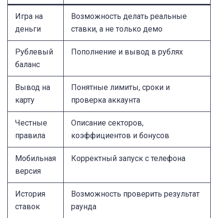
Игра на
Возможность делать реальные
деньги
ставки, а не только демо
Рублевый
Пополнение и вывод в рублях
баланс
Вывод на
Понятные лимиты, сроки и
карту
проверка аккаунта
Честные
Описание секторов,
правила
коэффициентов и бонусов
Мобильная
Корректный запуск с телефона
версия
История
Возможность проверить результат
ставок
раунда