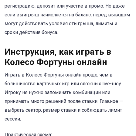
регистрацию, депозит или участие в промо. Но даже
если выигрыш начисляется на баланс, перед выводом
могут действовать условия отыгрыша, лимиты и
сроки действия бонуса.
Инструкция, как играть в
Колесо Фортуны онлайн
Играть в Колесо Фортуны онлайн проще, чем в
большинство карточных игр или сложных live-шоу.
Игроку не нужно запоминать комбинации или
принимать много решений после ставки. Главное —
выбрать сектор, размер ставки и соблюдать лимит
сессии.
Практическая схема: