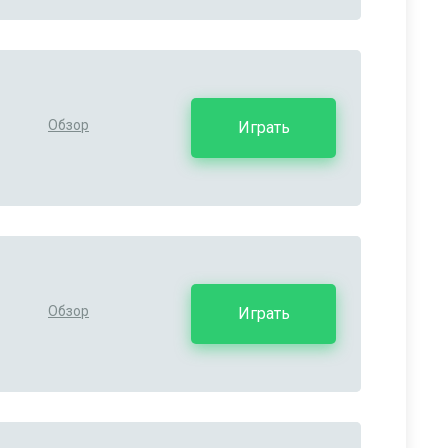
Обзор
Играть
Обзор
Играть