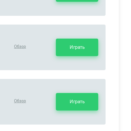
Обзор
Играть
Обзор
Играть