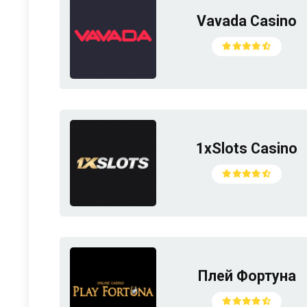
Vavada Casino
1xSlots Casino
Плей Фортуна