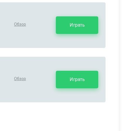
Обзор
Играть
Обзор
Играть