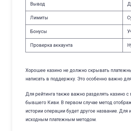
Вывод
Д
Лимиты
С
Бонусы
У
Проверка аккаунта
Н
Хорошее казино не должно скрывать платежные
написать в поддержку. Это особенно важно дл
Для рейтинга также важно разделять казино с
бывшего Киви. В первом случае метод отобража
истории операции будет другое название. Для 
исходным платежным методом.