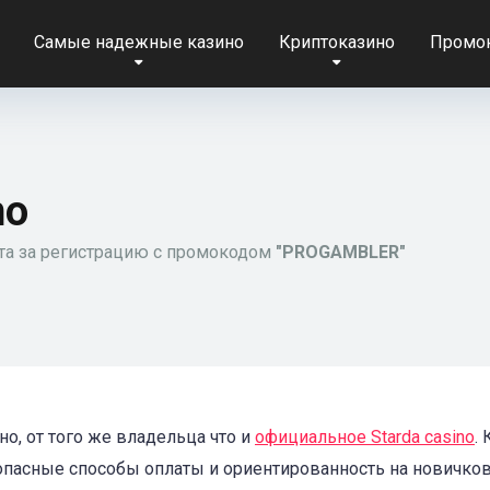
Самые надежные казино
Криптоказино
Промок
no
та за регистрацию с промокодом
"PROGAMBLER"
о, от того же владельца что и
официальное Starda casino
.
опасные способы оплаты и ориентированность на новичков