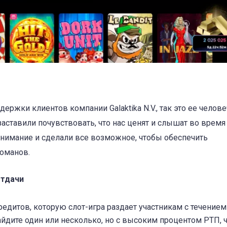
ержки клиентов компании Galaktika N.V., так это ее челове
 заставили почувствовать, что нас ценят и слышат во врем
онимание и сделали все возможное, чтобы обеспечить
оманов.
отдачи
едитов, которую слот-игра раздает участникам с течением
айдите один или несколько, но с высоким процентом РТП, 