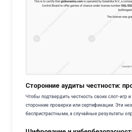
Сторонние аудиты честности: пр
Чтобы подтвердить честность своих слот-игр 
сторонние проверки или сертификации. Эти нез
беспристрастными, а случайные результаты о
Шифрование и кибербезопасност