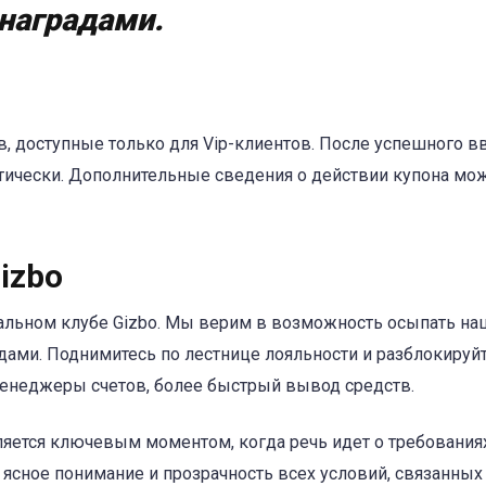
наградами.
, доступные только для Vip-клиентов. После успешного в
тически. Дополнительные сведения о действии купона мо
izbo
иальном клубе Gizbo. Мы верим в возможность осыпать на
ами. Поднимитесь по лестнице лояльности и разблокируйт
менеджеры счетов, более быстрый вывод средств.
ляется ключевым моментом, когда речь идет о требования
 ясное понимание и прозрачность всех условий, связанных