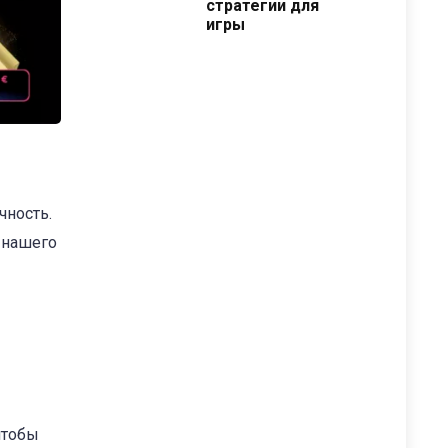
стратегии для
игры
чность.
я нашего
чтобы