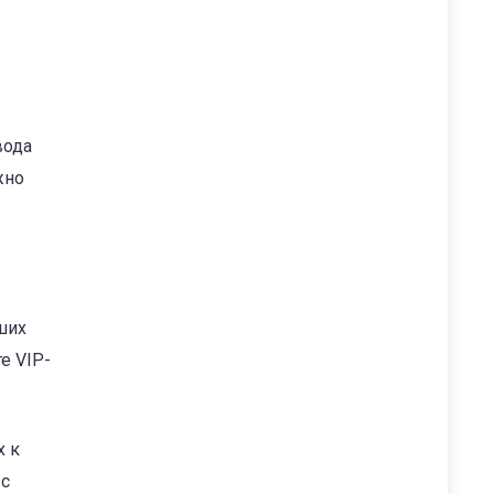
вода
жно
ших
е VIP-
х к
 с