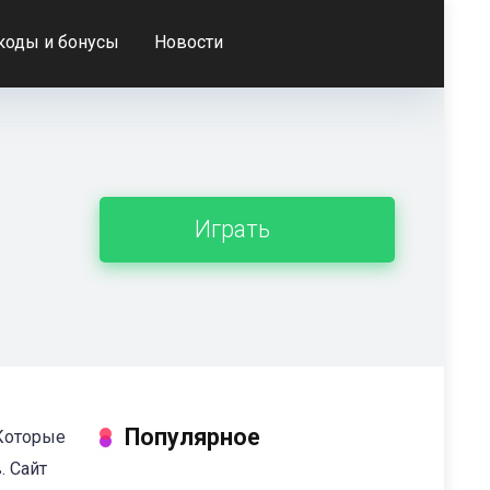
оды и бонусы
Новости
Играть
Популярное
 Которые
. Сайт